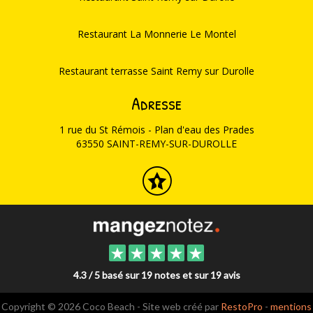
Restaurant La Monnerie Le Montel
Restaurant terrasse Saint Remy sur Durolle
Adresse
1 rue du St Rémois - Plan d'eau des Prades
63550 SAINT-REMY-SUR-DUROLLE
4.3 / 5 basé sur 19 notes et sur 19 avis
Copyright © 2026 Coco Beach - Site web créé par
RestoPro
-
mentions