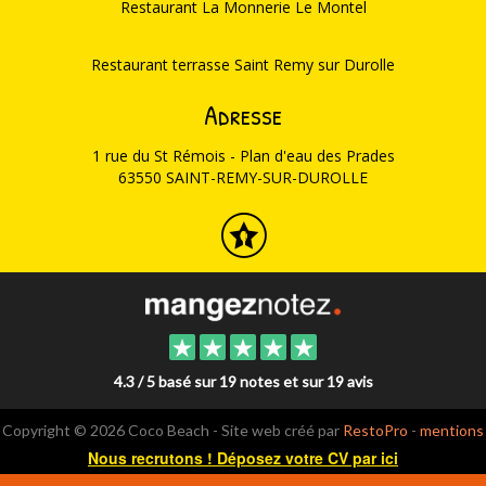
Restaurant La Monnerie Le Montel
Restaurant terrasse Saint Remy sur Durolle
Adresse
1 rue du St Rémois - Plan d'eau des Prades
63550 SAINT-REMY-SUR-DUROLLE
4.3 / 5 basé sur 19 notes et sur 19 avis
Copyright © 2026 Coco Beach - Site web créé par
RestoPro
-
mentions
légales
Nous recrutons ! Déposez votre CV par ici