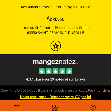
Restaurant terrasse Saint Remy sur Durolle
Adresse
1 rue du St Rémois - Plan d'eau des Prades
63550 SAINT-REMY-SUR-DUROLLE
4.3 / 5 basé sur 19 notes et sur 19 avis
Copyright © 2026 Coco Beach - Site web créé par
RestoPro
-
mentions
légales
Nous recrutons ! Déposez votre CV par ici